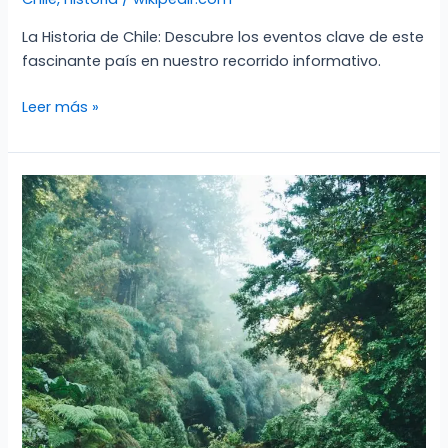
La Historia de Chile: Descubre los eventos clave de este
fascinante país en nuestro recorrido informativo.
La
Leer más »
Historia
de
Chile:
Un
Recorrido
Informativo