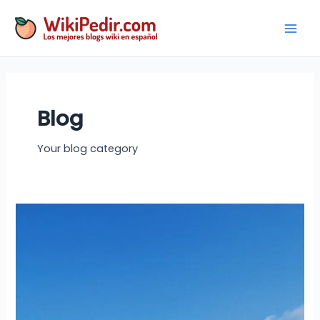
Ir
al
Mai
contenido
Men
Blog
Your blog category