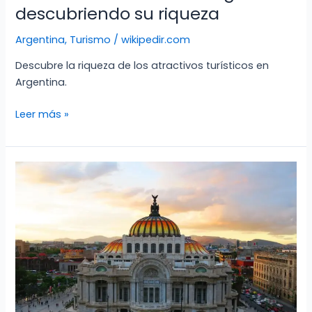
descubriendo su riqueza
Argentina
,
Turismo
/
wikipedir.com
Descubre la riqueza de los atractivos turísticos en
Argentina.
Atractivos
Leer más »
turísticos
en
Argentina:
descubriendo
su
riqueza