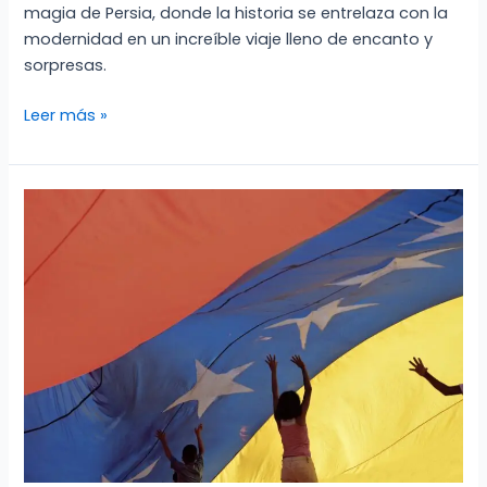
magia de Persia, donde la historia se entrelaza con la
modernidad en un increíble viaje lleno de encanto y
sorpresas.
Persia:
Leer más »
Un
viaje
a
través
del
tiempo