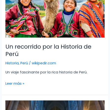
Un recorrido por la Historia de
Perú
Historia
,
Perú
/
wikipedir.com
Un viaje fascinante por la rica historia de Perú.
Un
Leer más »
recorrido
por
la
Historia