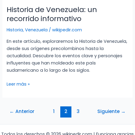
Historia de Venezuela: un
recorrido informativo
Historia
,
Venezuela
/
wikipedir.com
En este artículo, exploraremos la Historia de Venezuela,
desde sus orígenes precolombinos hasta la
actualidad. Descubre los eventos clave y personajes
influyentes que han moldeado este país
sudamericano a lo largo de los siglos.
Historia
Leer más »
de
Venezuela:
un
←
Anterior
1
2
3
Siguiente
→
recorrido
informativo
Todos los derechos © 2026 wikipedir.com | Funciona gracias