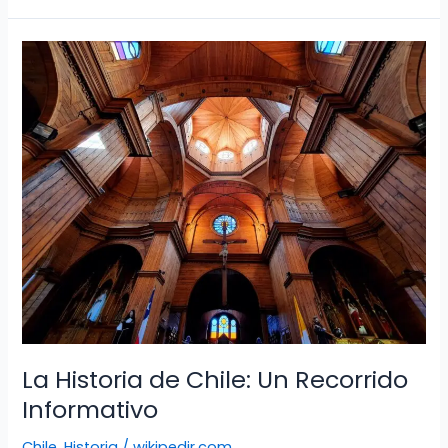
encantos
turísticos
de
Venezuela
La Historia de Chile: Un Recorrido
Informativo
Chile
,
Historia
/
wikipedir.com