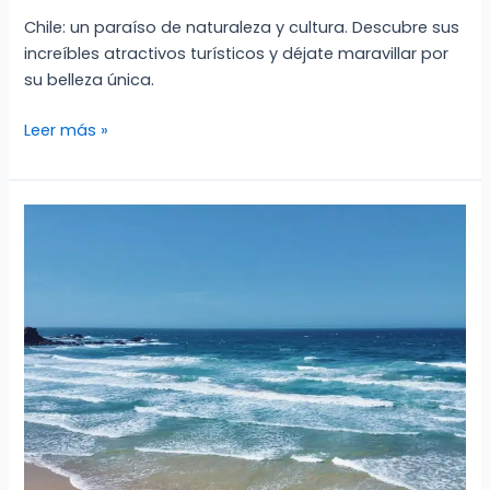
Chile: un paraíso de naturaleza y cultura. Descubre sus
increíbles atractivos turísticos y déjate maravillar por
su belleza única.
Atractivos
Leer más »
turísticos
en
Chile:
Descubre
su
belleza