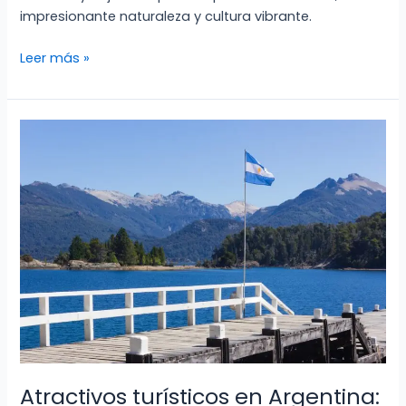
impresionante naturaleza y cultura vibrante.
Atractivos
Leer más »
Turísticos
de
Perú:
Descubre
su
Encanto
Atractivos turísticos en Argentina: